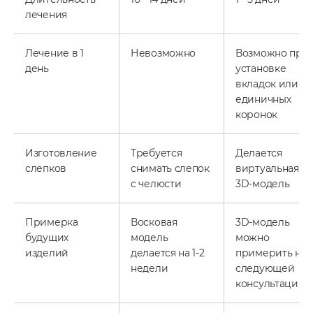
лечения
Лечение в 1
Невозможно
Возможно при
день
установке
вкладок или
единичных
коронок
Изготовление
Требуется
Делается
слепков
снимать слепок
виртуальная
с челюсти
3D-модель
Примерка
Восковая
3D-модель
будущих
модель
можно
изделий
делается на 1-2
примерить на
недели
следующей
консультации