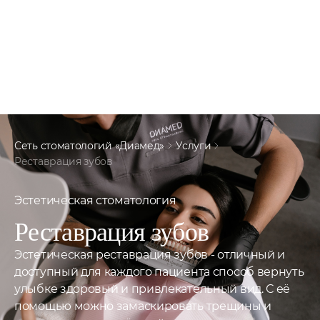
Сеть стоматологий «Диамед»
Услуги
Реставрация зубов
Эстетическая стоматология
Реставрация
зубов
Эстетическая реставрация зубов - отличный и
доступный для каждого пациента способ вернуть
улыбке здоровый и привлекательный вид. С её
помощью можно замаскировать трещины и