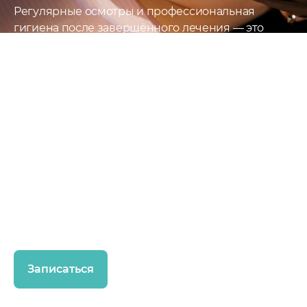
Регулярные осмотры и профессиональная
гигиена после завершённого лечения — это
лучшая защита от кариеса и заболеваний дёсен.
Они помогают сохранить результат и продлить
«гарантию» на уже проведённое лечение.
Профосмотр позволяет заметить проблему на
ранней стадии и устранить её быстро, без
лишних затрат времени и средств.
Мы советуем посещать стоматолога и делать
профгигиену каждые 6 месяцев. Такой простой
шаг поможет сохранить здоровье и красоту
вашей улыбки на долгие годы!
Записаться