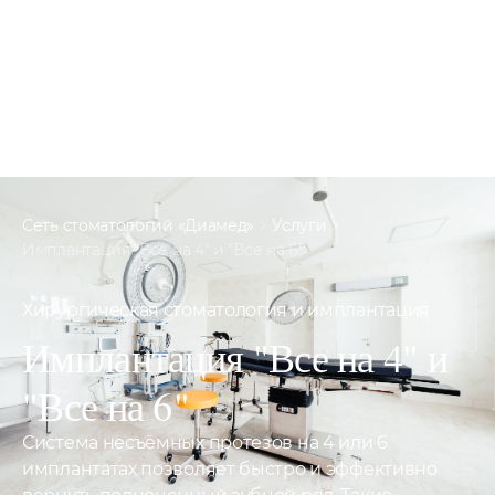
Сеть стоматологий «Диамед»
Услуги
Имплантация "Все на 4" и "Все на 6"
Хирургическая стоматология и имплантация
Имплантация
"Все
на
4"
и
"Все
на
6"
Система несъёмных протезов на 4 или 6
имплантатах позволяет быстро и эффективно