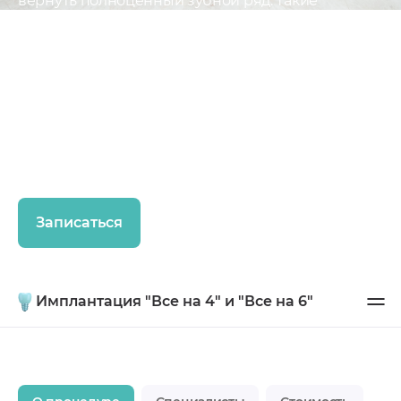
вернуть полноценный зубной ряд. Такие
протезы выглядят естественно и обеспечивают
комфорт при жевании.
Пациенты получают новое качество жизни:
можно наслаждаться любимой едой, свободно
улыбаться и общаться без стеснения. Протезы на
имплантатах надёжны, удобны и максимально
приближены к натуральным зубам как по форме,
так и по функциям.
Записаться
Имплантация "Все на 4" и "Все на 6"