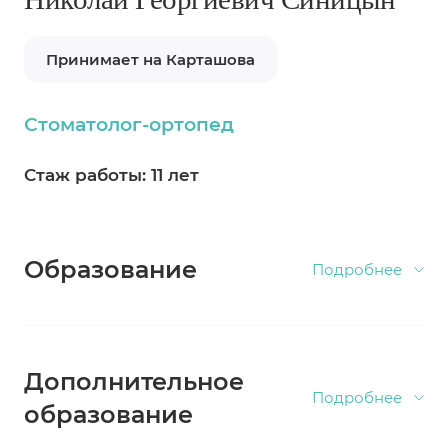
Принимает на Карташова
Стоматолог-ортопед
Стаж работы: 11 лет
Образование
Диплом «Сибирский государственный
Дополнительное
медицинский университет», врач по
образование
специальности «Стоматология», 2014г