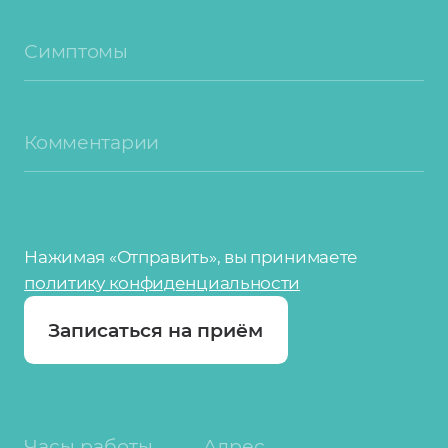
современной стоматологической
практике - от научных исследований к
Симптомы
повседневной практике», г.
Новосибирск, 2016 г.
Комментарии
Нажимая «Отправить», вы принимаете
политику конфиденциальности
Записаться на приём
Часы работы
Адрес